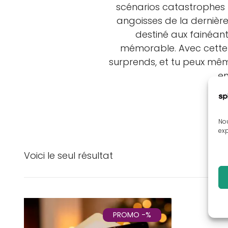
scénarios catastrophes l
angoisses de la dernièr
destiné aux fainéants
mémorable. Avec cette c
surprends, et tu peux mêm
en
Nou
exp
Voici le seul résultat
PROMO -%