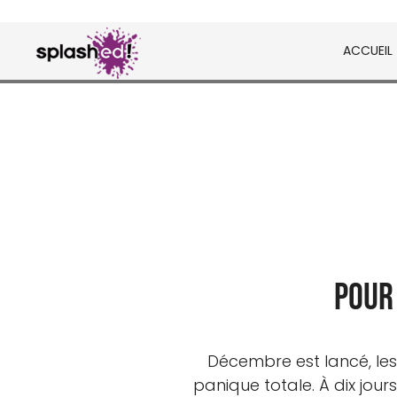
Skip
to
ACCUEIL
content
Tableaux et posters déco en peinture digital
Splashed!
Pour
Décembre est lancé, les 
panique totale. À dix jour