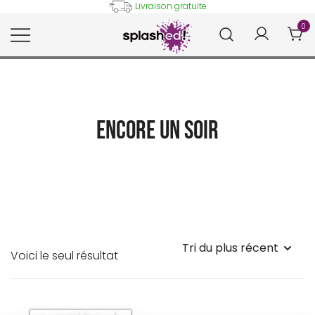
Skip
Livraison gratuite
to
0
content
Tableaux et posters déco en
Splashed!
peinture digitale
Encore un soir
Voici le seul résultat