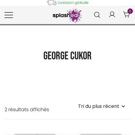
Skip
Livraison gratuite
to
0
content
Tableaux et posters déco en
Splashed!
peinture digitale
George Cukor
Trié
2 résultats affichés
du
plus
récent