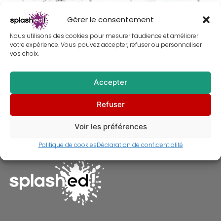
au
plus
Gérer le consentement
ancien
Nous utilisons des cookies pour mesurer l’audience et améliorer
votre expérience. Vous pouvez accepter, refuser ou personnaliser
vos choix.
Accepter
Tableau de Gene Kelly & Cyd
Tableau d’Audrey Hepburn – My
Refuser
Charisse – Chantons sous la
Fair Lady – Peinture
pluie – Peinture
À partir de
30,00
€
À partir de
30,00
€
Voir les préférences
Politique de cookies
Déclaration de confidentialité