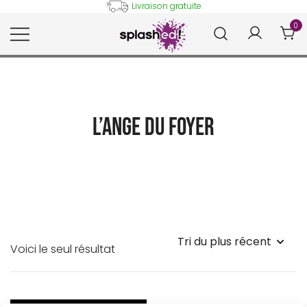
Skip
Livraison gratuite
to
0
content
Tableaux et posters déco en
Splashed!
peinture digitale
L’Ange du foyer
Voici le seul résultat