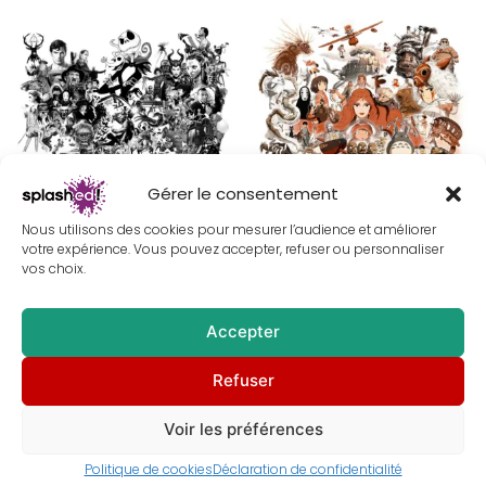
au
plus
ancien
Gérer le consentement
Poster cinéma Pop culture –
Poster Hayao Miyazaki – Peinture
Nous utilisons des cookies pour mesurer l’audience et améliorer
Peinture digitale – Déco murale
digitale – Déco intérieure
votre expérience. Vous pouvez accepter, refuser ou personnaliser
À partir de
30,00
€
À partir de
30,00
€
vos choix.
Accepter
Refuser
Voir les préférences
Politique de cookies
Déclaration de confidentialité