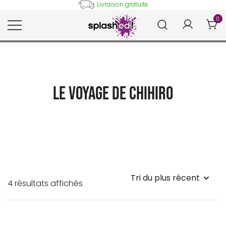
Skip
Livraison gratuite
to
0
content
Tableaux et posters déco en
Splashed!
peinture digitale
Le Voyage de Chihiro
Trié
4 résultats affichés
du
plus
récent