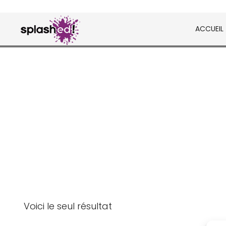
Skip
to
ACCUEIL
content
Tableaux et posters déco en peinture digital
Splashed!
Voici le seul résultat