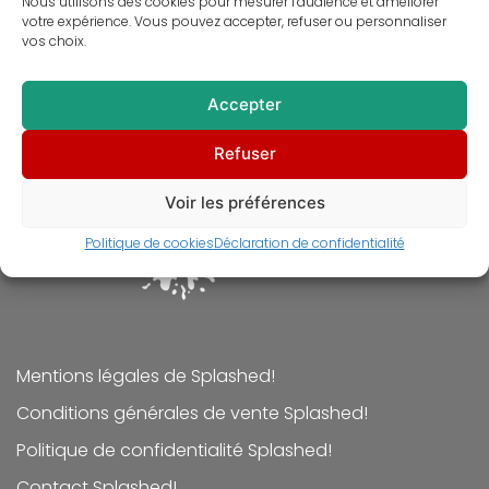
Nous utilisons des cookies pour mesurer l’audience et améliorer
votre expérience. Vous pouvez accepter, refuser ou personnaliser
vos choix.
Alien – le 8e passager – Peinture digitale – Déco
intérieure
Accepter
À partir de
30,00
€
Refuser
Voir les préférences
Politique de cookies
Déclaration de confidentialité
Mentions légales de Splashed!
Conditions générales de vente Splashed!
Politique de confidentialité Splashed!
Contact Splashed!