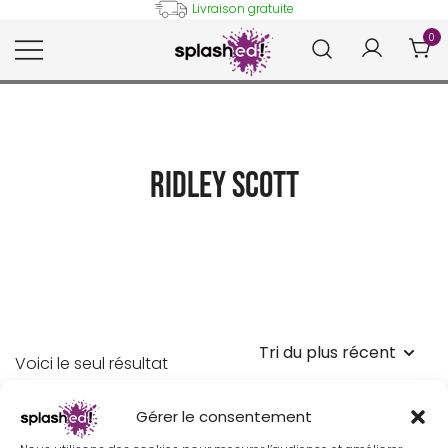
Skip
Livraison gratuite
to
0
content
Tableaux et posters déco en
Splashed!
peinture digitale
Ridley Scott
Voici le seul résultat
Gérer le consentement