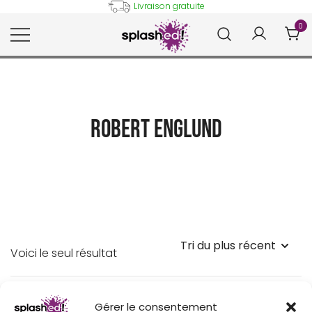
Skip
Livraison gratuite
to
0
content
Tableaux et posters déco en
Splashed!
peinture digitale
Robert Englund
Voici le seul résultat
Gérer le consentement