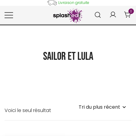
Skip
Livraison gratuite
to
0
content
Tableaux et posters déco en
Splashed!
peinture digitale
Sailor et Lula
Voici le seul résultat