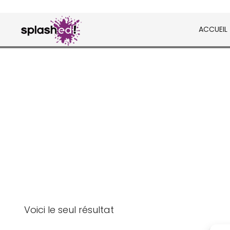
Skip
to
ACCUEIL
content
Tableaux et posters déco en peinture digital
Splashed!
Voici le seul résultat