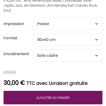
ÉTIQUETTES :
Amy Winehouse
,
Blues
,
Chanteuse
,
Janis
Joplin
,
Jazz
,
Jim Morrison
,
Jimi Hendrix
,
Kurt Cobain
,
Rock
,
Soul
Impression
Format
Encadrement
EFFACER
30,00
€
TTC avec Livraison gratuite
AJOUTER AU PANIER