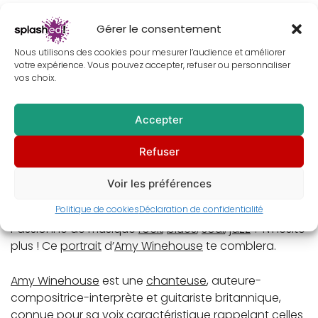
Gérer le consentement
Nous utilisons des cookies pour mesurer l’audience et améliorer
Description
votre expérience. Vous pouvez accepter, refuser ou personnaliser
vos choix.
Informations complémentaires
Accepter
Avis (0)
Refuser
Fais de ton intérieur un décor qui te ressemble avec
Voir les préférences
ce tableau d’
Amy Winehouse
en peinture, concept
Politique de cookies
Déclaration de confidentialité
art digitale.
Passionné de musique
rock
,
blues
,
soul
,
jazz
? N’hésite
plus ! Ce
portrait
d’
Amy Winehouse
te comblera.
Amy Winehouse
est une
chanteuse
, auteure-
compositrice-interprète et guitariste britannique,
connue pour sa voix caractéristique rappelant celles