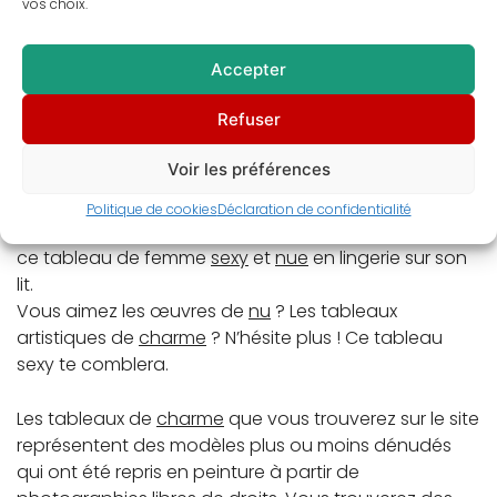
vos choix.
Description
Accepter
Informations complémentaires
Refuser
Avis (0)
Voir les préférences
Politique de cookies
Déclaration de confidentialité
Fais de ton intérieur un décor qui te ressemble avec
ce tableau de femme
sexy
et
nue
en lingerie sur son
lit.
Vous aimez les œuvres de
nu
? Les tableaux
artistiques de
charme
? N’hésite plus ! Ce tableau
sexy te comblera.
Les tableaux de
charme
que vous trouverez sur le site
représentent des modèles plus ou moins dénudés
qui ont été repris en peinture à partir de