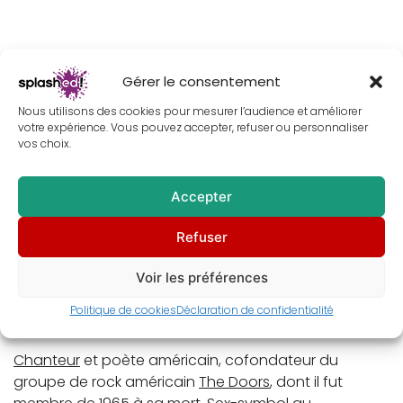
Description
Gérer le consentement
Nous utilisons des cookies pour mesurer l’audience et améliorer
Informations complémentaires
votre expérience. Vous pouvez accepter, refuser ou personnaliser
vos choix.
Avis (0)
Accepter
Fais de ton intérieur un décor qui te ressemble avec
Refuser
ce tableau de
Jim Morrison
en peinture aquarelle
digitale certifiée sans intelligence artificielle.
Voir les préférences
Passionné de musique
Rock
? N’hésite plus ! Ce
Politique de cookies
Déclaration de confidentialité
portrait
de
Jim Morrison
te comblera.
Chanteur
et poète américain, cofondateur du
groupe de rock américain
The Doors
, dont il fut