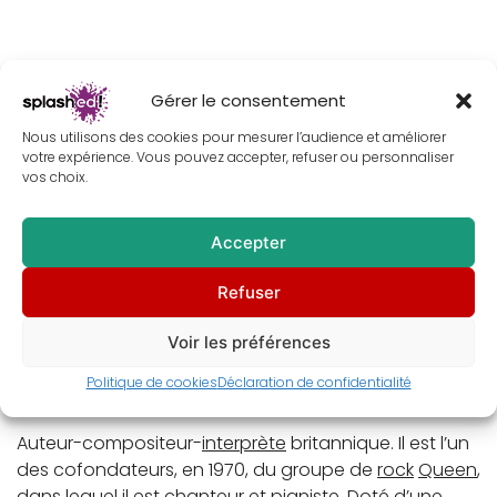
Description
Gérer le consentement
Nous utilisons des cookies pour mesurer l’audience et améliorer
Informations complémentaires
votre expérience. Vous pouvez accepter, refuser ou personnaliser
vos choix.
Avis (1)
Accepter
Fais de ton intérieur un décor qui te ressemble avec
Refuser
ce
portrait
de
Freddie Mercury
en tableau, concept
art du chanteur de
Queen
en peinture digitale.
Voir les préférences
Passionné de
musique
? N’hésite plus ! Ce
portrait
de
Politique de cookies
Déclaration de confidentialité
Freddie Mercury
te comblera.
Auteur-compositeur-
interprète
britannique. Il est l’un
des cofondateurs, en 1970, du groupe de
rock
Queen
,
dans lequel il est chanteur et pianiste. Doté d’une