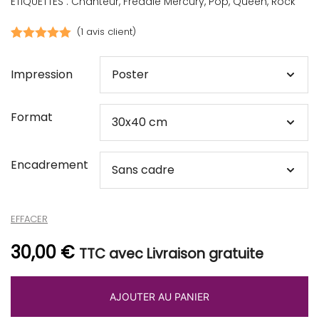
ÉTIQUETTES :
Chanteur
,
Freddie Mercury
,
Pop
,
Queen
,
Rock
(
1
avis client)
Noté
1
5.00
sur 5
Impression
basé sur
notation
Format
client
Encadrement
EFFACER
30,00
€
TTC avec Livraison gratuite
AJOUTER AU PANIER