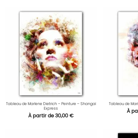
Tableau de Marlene Dietrich – Peinture – Shangaï
Tableau de Mari
Express
À pa
À partir de
30,00
€