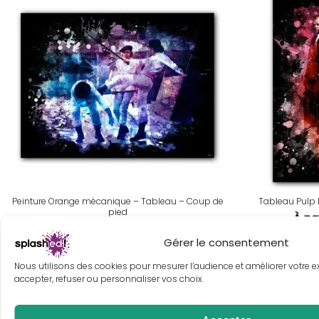
Peinture Orange mécanique – Tableau – Coup de
Tableau Pulp F
pied
À pa
À partir de
30,00
€
Gérer le consentement
Nous utilisons des cookies pour mesurer l’audience et améliorer votre 
accepter, refuser ou personnaliser vos choix.