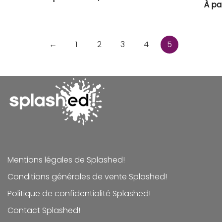
À pa
←
1
2
3
4
5
Mentions légales de Splashed!
Conditions générales de vente Splashed!
Politique de confidentialité Splashed!
Contact Splashed!