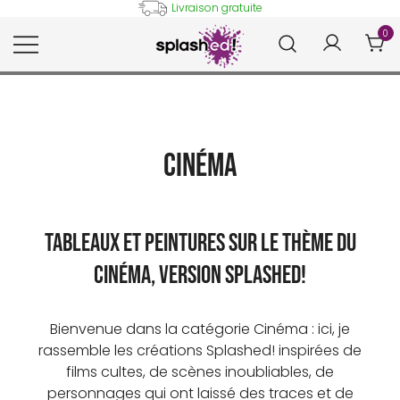
Skip
Livraison gratuite
to
0
content
Tableaux et posters déco en
Splashed!
peinture digitale
Cinéma
Tableaux et peintures sur le thème du
cinéma, version Splashed!
Bienvenue dans la catégorie Cinéma : ici, je
rassemble les créations Splashed! inspirées de
films cultes, de scènes inoubliables, de
personnages qui ont laissé des traces et de