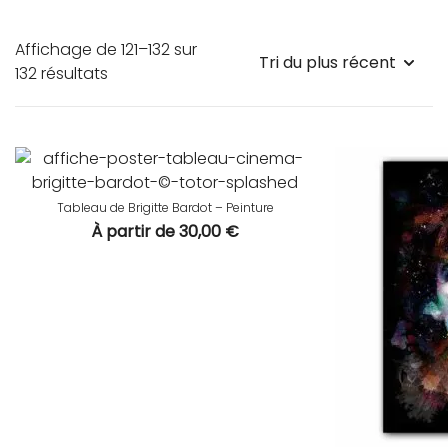
Affichage de 121–132 sur
Trié
132 résultats
du
plus
récent
au
plus
Tableau de Brigitte Bardot – Peinture
ancien
À partir de
30,00
€