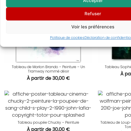
Accepter
Refuser
Voir les préférences
Politique de cookies
Déclaration de confidential
Tableau de Marlon Brando – Peinture – Un
Tableau Sophie
Tramway nommé désir
À pa
À partir de
30,00
€
Tableau poupée Chucky – Peinture
Tableau de Loup-g
Tor
À partir de
30,00
€