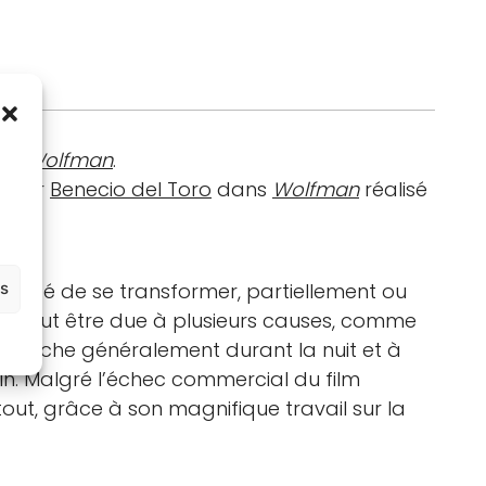
ans
Wolfman
.
é par
Benecio del Toro
dans
Wolfman
réalisé
pacité de se transformer, partiellement ou
es
n peut être due à plusieurs causes, comme
déclenche généralement durant la nuit et à
in. Malgré l’échec commercial du film
ut, grâce à son magnifique travail sur la