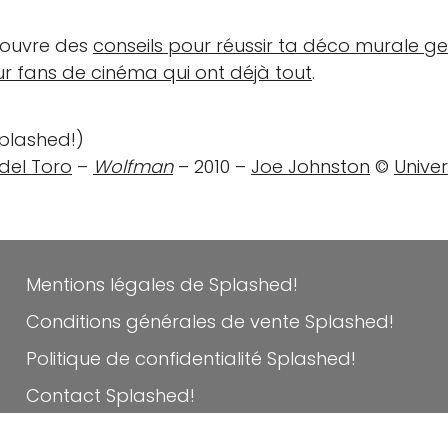
couvre des
conseils pour réussir ta déco murale g
r fans de cinéma qui ont déjà tout
.
Splashed!)
del Toro
–
Wolfman
– 2010 –
Joe Johnston
©
Unive
Mentions légales de Splashed!
Conditions générales de vente Splashed!
Politique de confidentialité Splashed!
Contact Splashed!