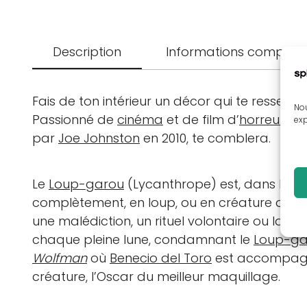
Description
Informations complém
Fais de ton intérieur un décor qui te ressem
Nou
Passionné de
cinéma
et de film d’
horreur
? N
exp
par
Joe Johnston
en 2010, te comblera.
Le
Loup-garou
(Lycanthrope) est, dans les m
complètement, en loup, ou en créature ant
une malédiction, un rituel volontaire ou la m
chaque pleine lune, condamnant le
Loup-ga
Wolfman
où
Benecio del Toro
est accompag
créature, l’Oscar du meilleur maquillage.