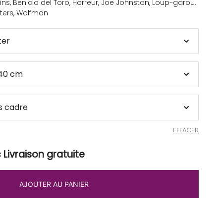
ins
,
Benicio del Toro
,
Horreur
,
Joe Johnston
,
Loup-garou
,
ters
,
Wolfman
EFFACER
Livraison gratuite
AJOUTER AU PANIER