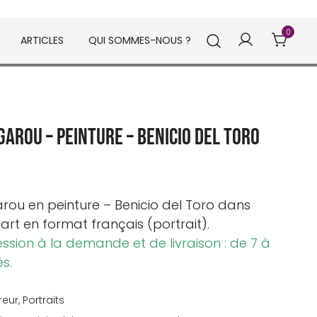
0
ARTICLES
QUI SOMMES-NOUS ?
arou – Peinture – Benicio del Toro
ou en peinture – Benicio del Toro dans
rt en format français (portrait).
ession à la demande et de livraison : de 7 à
és.
reur
,
Portraits