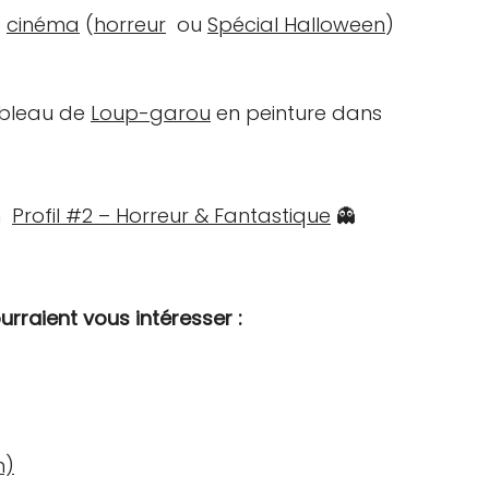
e
cinéma
(
horreur
ou
Spécial Halloween
)
tableau de
Loup-garou
en peinture dans
un
Profil #2 – Horreur & Fantastique
👻
urraient vous intéresser :
n)