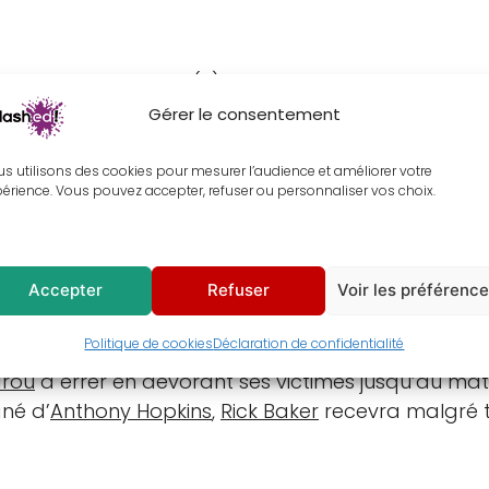
entaires
Avis (0)
Gérer le consentement
ble avec ce tableau de
Loup-garou
en peinture d
s utilisons des cookies pour mesurer l’audience et améliorer votre
’hésite plus ! Ce tableau de
Loup-garou
interprét
érience. Vous pouvez accepter, refuser ou personnaliser vos choix.
ythologies et les légendes, un humain qui a la ca
Accepter
Refuser
Voir les préférenc
hropomorphe proche du loup. Cette transformatio
Politique de cookies
Déclaration de confidentialité
orsure ou griffure d’un autre Loup-garou. Elle se 
rou
à errer en dévorant ses victimes jusqu’au mat
né d’
Anthony Hopkins
,
Rick Baker
recevra malgré to