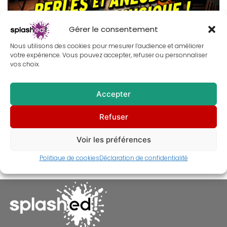
Gérer le consentement
Nous utilisons des cookies pour mesurer l’audience et améliorer
votre expérience. Vous pouvez accepter, refuser ou personnaliser
vos choix.
10 récits Splashed! : entre anecdotes vérifiées et légendes
tenaces du cinéma & de la musique
Accepter
01/12/2025
Totor Splashed
Anecdotes
,
Déco murale
,
Refuser
Tableau
Voir les préférences
Politique de cookies
Déclaration de confidentialité