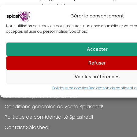
Tableau icônes du Cinéma fantastique – Édition
Poster icônes du 
Gérer le consentement
limitée collector sur toile
digita
À partir de
140,00
€
À pa
Nous utilisons des cookies pour mesurer l’audience et améliorer votre 
accepter, refuser ou personnaliser vos choix.
Accepter
Refuser
Voir les préférences
Politique de cookies
Déclaration de confidential
Mentions légales de Splashed!
Conditions générales de vente Splashed!
Politique de confidentialité Splashed!
Contact Splashed!