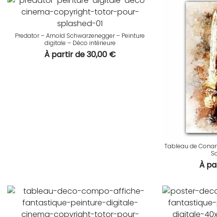
au
plus
ancien
Predator – Arnold Schwarzenegger – Peinture
digitale – Déco intérieure
À partir de
30,00
€
Tableau de Conan 
S
À pa