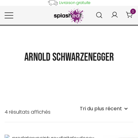
Skip
Livraison gratuite
to
0
content
Tableaux et posters déco en
Splashed!
peinture digitale
Arnold Schwarzenegger
Trié
4 résultats affichés
du
plus
récent