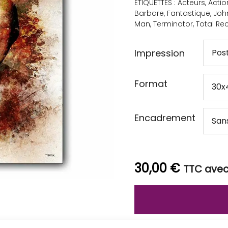
ÉTIQUETTES :
Acteurs
,
Actio
Barbare
,
Fantastique
,
John
Man
,
Terminator
,
Total Rec
Impression
Format
Encadrement
30,00
€
TTC avec 