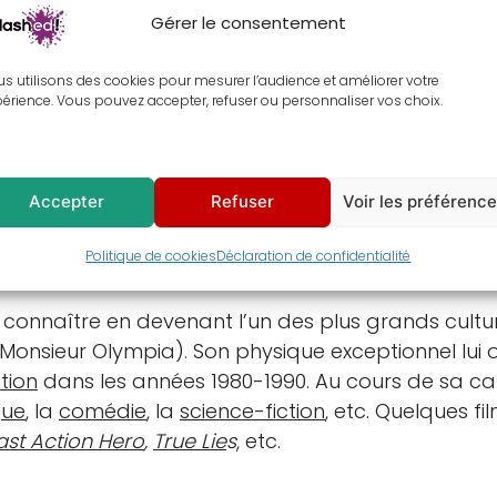
Gérer le consentement
s utilisons des cookies pour mesurer l’audience et améliorer votre
érience. Vous pouvez accepter, refuser ou personnaliser vos choix.
entaires
Avis (0)
ble avec ce tableau de
Conan le barbare
, concept 
Accepter
Refuser
Voir les préférenc
leau d’
Arnold Schwarzenegger
dans son rôle em
Politique de cookies
Déclaration de confidentialité
 connaître en devenant l’un des plus grands cultu
de Monsieur Olympia). Son physique exceptionnel lui 
tion
dans les années 1980-1990. Au cours de sa car
que
, la
comédie
, la
science-fiction
, etc. Quelques fil
ast Action Hero
,
True Lie
s
, etc.