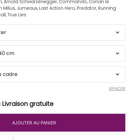
n
,
Arnold Schwarzenegger
,
Commando
,
Conan le
 Milius
,
Jumeaux
,
Last Action Hero
,
Predator
,
Running
all
,
True Lies
EFFACER
Livraison gratuite
AJOUTER AU PANIER