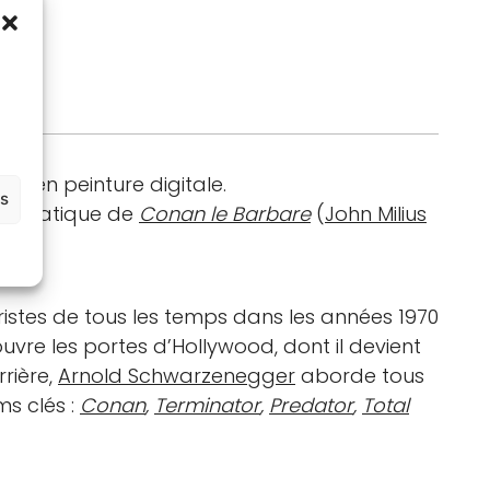
art en peinture digitale.
es
blématique de
Conan le Barbare
(
John Milius
ristes de tous les temps dans les années 1970
ouvre les portes d’Hollywood, dont il devient
rière,
Arnold Schwarzenegger
aborde tous
ms clés :
Conan
,
Terminator
,
Predator
,
Total