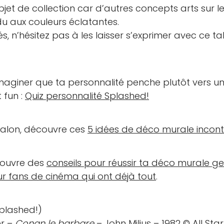
et de collection car d’autres concepts arts sur l
du aux couleurs éclatantes.
ités, n’hésitez pas à les laisser s’exprimer avec ce 
 imaginer que ta personnalité penche plutôt vers 
t fun :
Quiz personnalité Splashed!
alon, découvre ces
5 idées de déco murale incont
couvre des
conseils pour réussir ta déco murale g
r fans de cinéma qui ont déjà tout
.
Splashed!)
r
–
Conan le barbare
–
John Milius
– 1982 © All Star