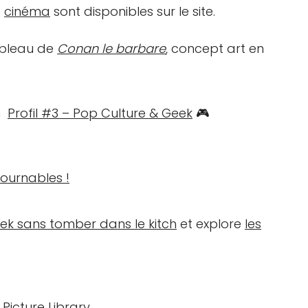
e
cinéma
sont disponibles sur le site.
tableau de
Conan le barbare
, concept art en
un
Profil #3 – Pop Culture & Geek
🎮
ournables !
eek sans tomber dans le kitch
et explore
les
 Picture Library