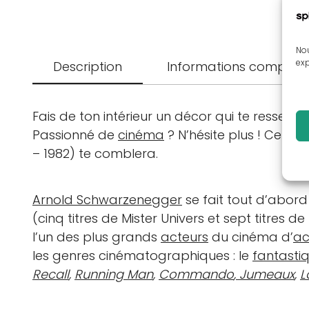
Nou
exp
Description
Informations complém
Fais de ton intérieur un décor qui te ressem
Passionné de
cinéma
? N’hésite plus ! Ce tab
– 1982) te comblera.
Arnold Schwarzenegger
se fait tout d’abord
(cinq titres de Mister Univers et sept titres 
l’un des plus grands
acteurs
du cinéma d’
ac
les genres cinématographiques : le
fantasti
Recall
,
Running Man
,
Commando
,
Jumeaux
,
L