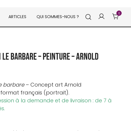
0
ARTICLES
QUI SOMMES-NOUS ?
 le barbare – Peinture – Arnold
e barbare
– Concept art Arnold
ormat français (portrait).
ession à la demande et de livraison : de 7 à
és.