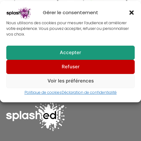
au
plus
Gérer le consentement
ancien
Nous utilisons des cookies pour mesurer l’audience et améliorer
votre expérience. Vous pouvez accepter, refuser ou personnaliser
vos choix.
Accepter
Tableau de Marilyn Monroe –
Tableau de Jane Russell –
Refuser
1953 – Peinture
Peinture – Bungalow pour
femmes
À partir de
30,00
€
À partir de
30,00
€
Voir les préférences
Politique de cookies
Déclaration de confidentialité