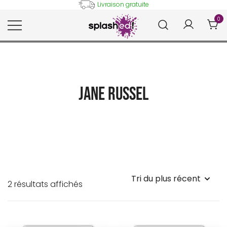
Skip
Livraison gratuite
to
0
content
Tableaux et posters déco en
Splashed!
peinture digitale
Jane Russel
Trié
2 résultats affichés
du
plus
récent