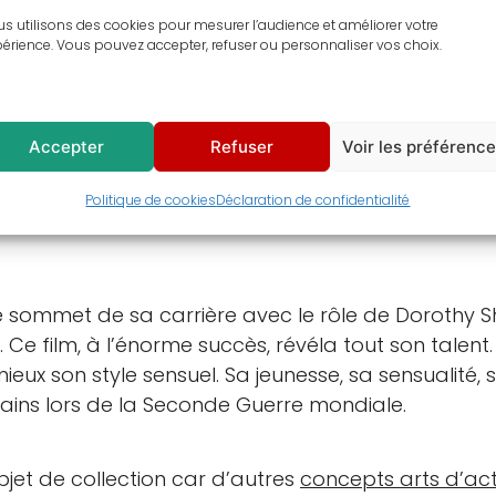
s utilisons des cookies pour mesurer l’audience et améliorer votre
érience. Vous pouvez accepter, refuser ou personnaliser vos choix.
entaires
Avis (0)
Accepter
Refuser
Voir les préférenc
ble avec ce tableau de
Jane Russell
en peinture digi
Politique de cookies
Déclaration de confidentialité
rait
de
Jane Russell
dans
Bungalow pour femmes
e sommet de sa carrière avec le rôle de Dorothy
. Ce film, à l’énorme succès, révéla tout son talen
eux son style sensuel. Sa jeunesse, sa sensualité,
ains lors de la Seconde Guerre mondiale.
jet de collection car d’autres
concepts arts d’act