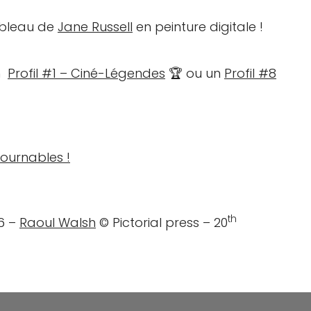
tableau de
Jane Russell
en peinture digitale !
un
Profil #1 – Ciné-Légendes
🏆 ou un
Profil #8
ournables !
th
6 –
Raoul Walsh
© Pictorial press – 20