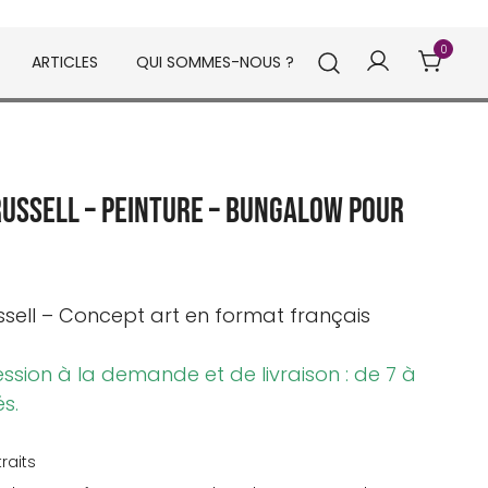
0
ARTICLES
QUI SOMMES-NOUS ?
Russell – Peinture – Bungalow pour
sell
– Concept art en format français
ession à la demande et de livraison : de 7 à
és.
traits