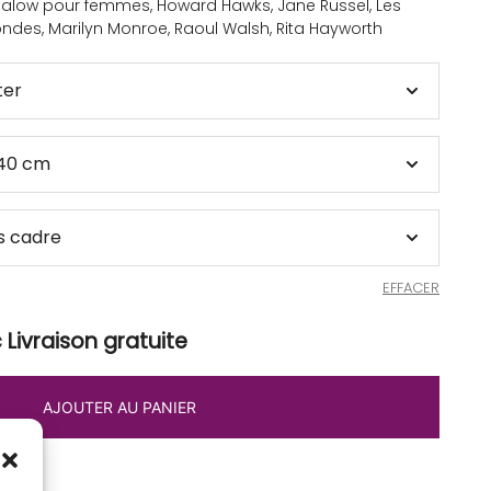
alow pour femmes
,
Howard Hawks
,
Jane Russel
,
Les
ondes
,
Marilyn Monroe
,
Raoul Walsh
,
Rita Hayworth
EFFACER
Livraison gratuite
AJOUTER AU PANIER