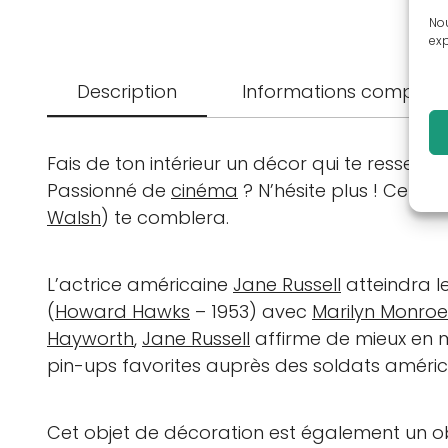
Nou
exp
Description
Informations complém
Fais de ton intérieur un décor qui te ressem
Passionné de
cinéma
? N’hésite plus ! Ce
port
Walsh
) te comblera.
L’actrice américaine
Jane Russell
atteindra l
(
Howard Hawks
– 1953) avec
Marilyn Monroe
Hayworth
,
Jane Russell
affirme de mieux en mi
pin-ups favorites auprès des soldats améric
Cet objet de décoration est également un ob