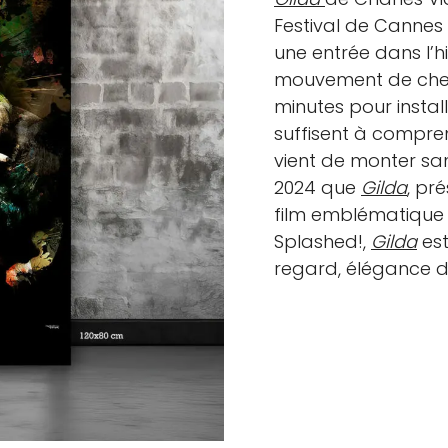
Festival de Cannes
une entrée dans l’h
mouvement de cheve
minutes pour instal
suffisent à compre
vient de monter san
2024 que
Gilda
, pr
film emblématique 
Splashed!,
Gilda
est
regard, élégance 