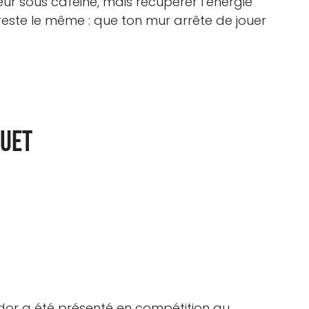
r sous caféine, mais récupérer l’énergie
t reste le même : que ton mur arrête de jouer
quet
dor a été présenté en compétition au