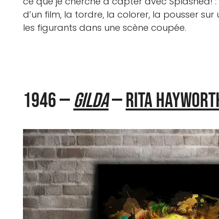
ce que je cherche à capter avec Splashed! :
d’un film, la tordre, la colorer, la pousser s
les figurants dans une scène coupée.
1946 —
Gilda
—
Rita Haywort