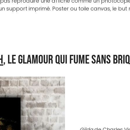
 pas reproduire une affiche comme un photocopieu
ur un support imprimé. Poster ou toile canvas, le bu
h
, le glamour qui fume sans bri
Gilda
de Charles Vi