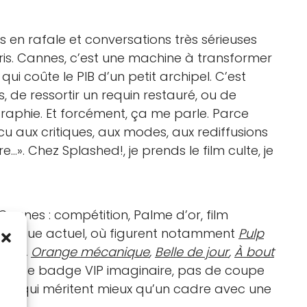
s en rafale et conversations très sérieuses
is. Cannes, c’est une machine à transformer
 coûte le PIB d’un petit archipel. C’est
 de ressortir un requin restauré, ou de
aphie. Et forcément, ça me parle. Parce
u aux critiques, aux modes, aux rediffusions
…». Chez Splashed!, je prends le film culte, je
 Cannes : compétition, Palme d’or, film
atalogue actuel, où figurent notamment
Pulp
ining
,
Orange mécanique
,
Belle de jour
,
À bout
», pas de badge VIP imaginaire, pas de coupe
urs qui méritent mieux qu’un cadre avec une