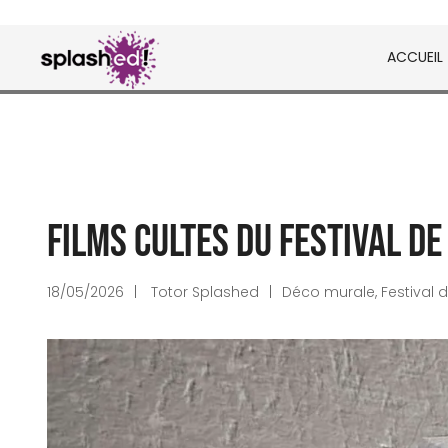
Skip
to
ACCUEIL
content
Tableaux et posters déco en peinture digital
Splashed!
Films cultes du Festival de
18/05/2026
Totor Splashed
Déco murale
,
Festival