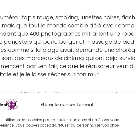
éro : tapis rouge, smoking, lunettes noires, flash
s mais que tout le monde semble déjà avoir compr
ant que 400 photographes mitraillent une robe qui
e gangsters qui parle burger et massage de pieds,
iles comme si la plage avait demandé une chorégr
ce sont des morceaux de cinéma qui ont déjà survéc
ncent par «en fait, ce que le réalisateur veut dire
tale et je le laisse sécher sur ton mur.
Splashed! liées à des films qui ont un rapport avec
Plage ou séance spéciale. La liste part de mon c
Gérer le consentement
 Drive
,
Moulin Rouge
,
Gilda
,
Les Dents de la mer
,
Sh
élie Poulain
. Pas de «collection officielle Cannes
s utilisons des cookies pour mesurer l’audience et améliorer votre
érience. Vous pouvez accepter, refuser ou personnaliser vos choix.
uste du cinéma, de la peinture digitale, et des m