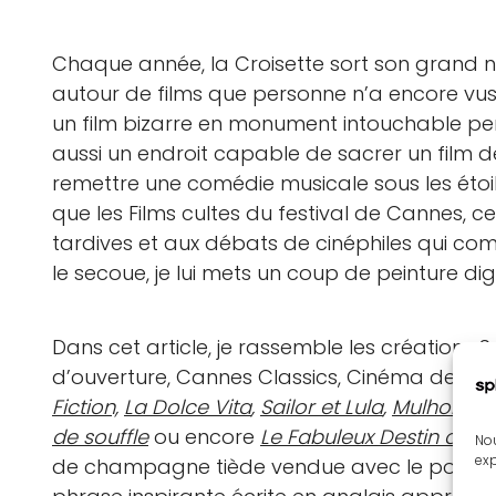
Chaque année, la Croisette sort son grand num
autour de films que personne n’a encore vu
un film bizarre en monument intouchable pend
aussi un endroit capable de sacrer un film d
remettre une comédie musicale sous les éto
que les Films cultes du festival de Cannes, 
tardives et aux débats de cinéphiles qui comme
le secoue, je lui mets un coup de peinture digi
Dans cet article, je rassemble les créations 
d’ouverture, Cannes Classics, Cinéma de la 
Fiction,
La Dolce Vita
,
Sailor et Lula
,
Mulholland
de souffle
ou encore
Le Fabuleux Destin d’Am
Nou
exp
de champagne tiède vendue avec le poster. J