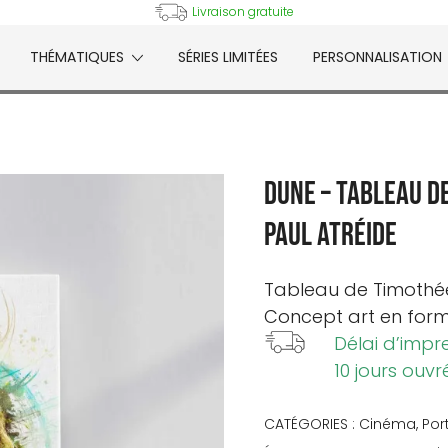
Livraison gratuite
THÉMATIQUES
SÉRIES LIMITÉES
PERSONNALISATION
e
Dune – Tableau d
Paul Atréide
Tableau de
Timothé
Concept art en forma
Délai d’impr
10 jours ouvr
CATÉGORIES :
Cinéma
,
Por