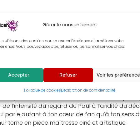
Gérer le consentement
entaires
Avis (0)
s utilisons des cookies pour mesurer l’audience et améliorer votre
érience. Vous pouvez accepter, refuser ou personnaliser vos choix.
hiquement explosifs, ce tableau de
Timothée Chala
2026),
Timothée Chalamet
reprend son rôle de Pau
cience‑fiction
moderne. Produit par Legendary Pic
Accepter
Refuser
Voir les préférenc
 esthétique désertique unique et sa narration poli
Politique de cookies
Déclaration de confidentialité
ne
capte ton héros au moment où il devient plus 
 de l’intensité du regard de Paul à l’aridité du dé
ui parle autant à ton cœur de fan qu’à ton sens du 
r terne en pièce maîtresse ciné et artistique.