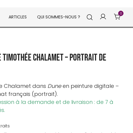
0
ARTICLES
QUI SOMMES-NOUS ?
e Timothée Chalamet – Portrait de
e Chalamet
dans
Dune
en peinture digitale –
t français (portrait).
ession à la demande et de livraison : de 7 à
és.
traits