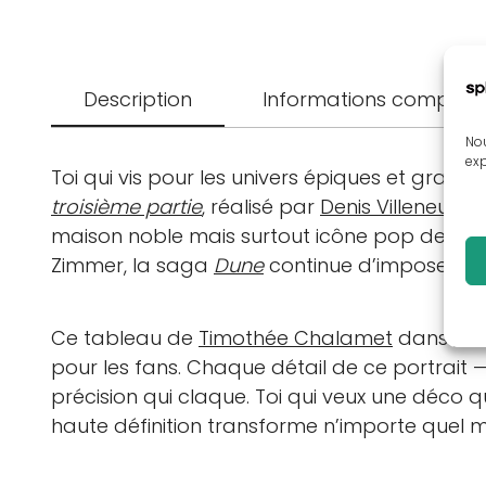
Description
Informations complém
Nou
exp
Toi qui vis pour les univers épiques et grap
troisième partie
, réalisé par
Denis Villeneuve
(
maison noble mais surtout icône pop de la
s
Zimmer, la saga
Dune
continue d’imposer son
Ce tableau de
Timothée Chalamet
dans
Du
pour les fans. Chaque détail de ce portrait —
précision qui claque. Toi qui veux une déco q
haute définition transforme n’importe quel mu