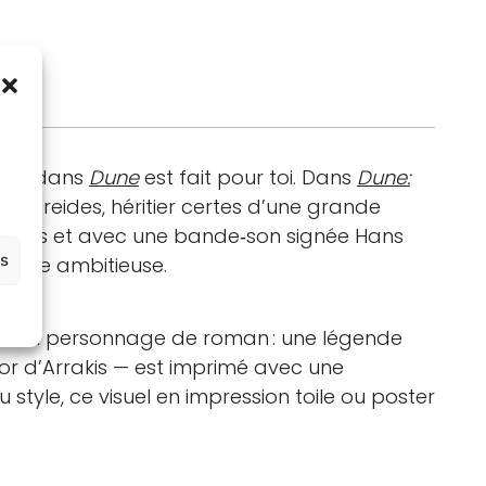
met
dans
Dune
est fait pour toi. Dans
Dune:
l Atreides, héritier certes d’une grande
tures et avec une bande‑son signée Hans
es
tique ambitieuse.
qu’un personnage de roman : une légende
cor d’Arrakis — est imprimé avec une
style, ce visuel en impression toile ou poster