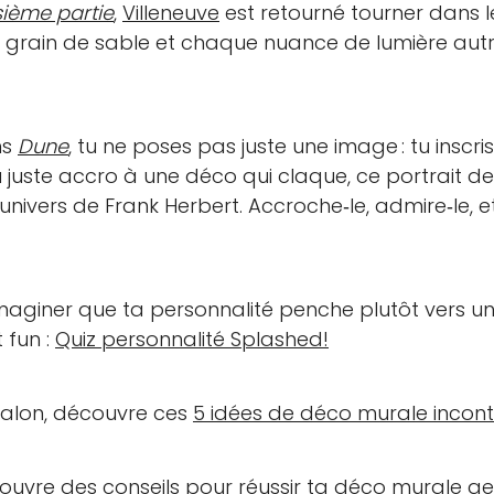
sième partie
,
Villeneuve
est retourné tourner dans l
rain de sable et chaque nuance de lumière autr
ns
Dune
, tu ne poses pas juste une image : tu insc
 juste accro à une déco qui claque, ce portrait d
univers de Frank Herbert. Accroche‑le, admire‑le, e
 imaginer que ta personnalité penche plutôt vers 
t fun :
Quiz personnalité Splashed!
alon, découvre ces
5 idées de déco murale incont
couvre des
conseils pour réussir ta déco murale g