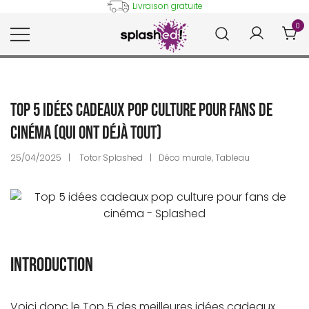
Skip
Livraison gratuite
to
0
content
Tableaux et posters déco en
Splashed!
peinture digitale
Top 5 idées cadeaux pop culture pour fans de
cinéma (qui ont déjà tout)
25/04/2025
Totor Splashed
Déco murale
,
Tableau
Introduction
Voici donc le Top 5 des meilleures idées cadeaux