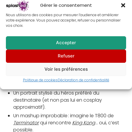
Gérer le consentement
✨ Le cadeau sur-mesure
Nous utilisons des cookies pour mesurer l’audience et améliorer
Là, tu montes en gamme : offrir une œuvre
votre expérience. Vous pouvez accepter, refuser ou personnaliser
vos choix.
personnalisée, c’est dire « je connais ton film préféré,
et j’ai transformé ça en art pour ton mur ».
Accepter
Options possibles :
Refuser
Une scène culte réinterprétée, version moderne
Voir les préférences
ou vintage, style le baiser de Catwoman à
Batman dans
Batman : Le défi
, mais en gros plan
Politique de cookies
Déclaration de confidentialité
rien que pour toi.
Un portrait stylisé du héros préféré du
destinataire (et non pas lui en cosplay
approximatif).
Un mashup improbable : imagine le T800 de
Terminator
qui rencontre
King Kong
… oui, c’est
possible.