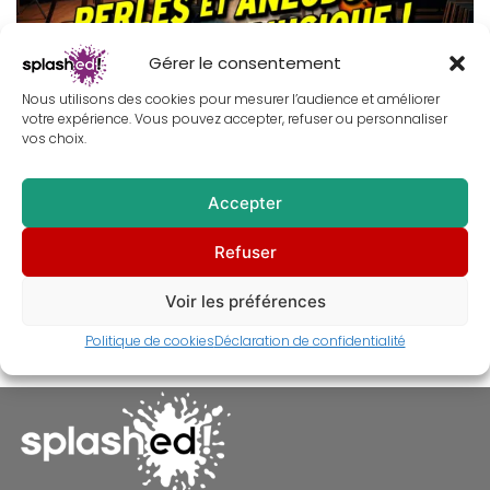
Gérer le consentement
Nous utilisons des cookies pour mesurer l’audience et améliorer
votre expérience. Vous pouvez accepter, refuser ou personnaliser
vos choix.
10 récits Splashed! : entre anecdotes vérifiées et légendes
tenaces du cinéma & de la musique
Accepter
01/12/2025
Totor Splashed
Anecdotes
,
Déco murale
,
Refuser
Tableau
Voir les préférences
Politique de cookies
Déclaration de confidentialité