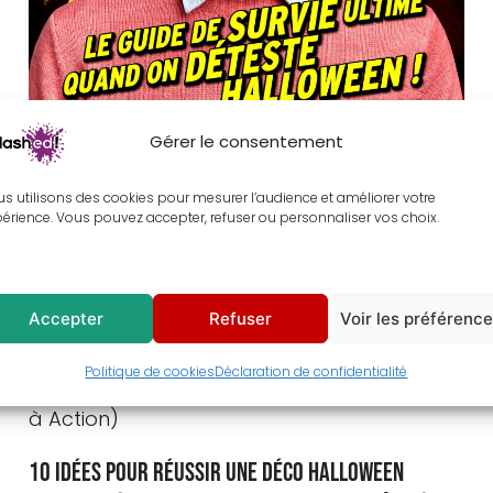
Gérer le consentement
Le Guide de survie ultime quand tu détestes
s utilisons des cookies pour mesurer l’audience et améliorer votre
Halloween
érience. Vous pouvez accepter, refuser ou personnaliser vos choix.
19/10/2025
Totor Splashed
Déco murale
,
Halloween
,
Tableau
Accepter
Refuser
Voir les préférenc
Politique de cookies
Déclaration de confidentialité
10 idées pour réussir une déco Halloween