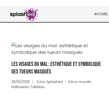
Skip
to
ACCUEIL
content
Tableaux et posters déco en peinture digital
Splashed!
Les visages du mal : esthétique et symbolique
des tueurs masqués
26/10/2025
Totor Splashed
Déco murale
,
Halloween
,
Tableau