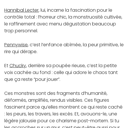
Hannibal Lecter
, lui, incarne la fascination pour le
contrôle total : l’horreur chic, la monstruosité cultivée,
le raffinement avec menu dégustation beaucoup
trop personnel.
Pennywise
, c’est l’enfance abîmée, la peur primitive, le
rire qui dérape.
Et
Chucky
, derrière sa poupée rieuse, c’est la petite
voix cachée au fond : celle qui adore le chaos tant
que ça reste “pour jouer”.
Ces monstres sont des fragments d’humanité,
déformés, amplifiés, rendus visibles. Ces figures
fascinent parce qu’elles montrent ce qui reste caché
: les peurs, les travers, les excès. Et, avouons-le, une
légère jalousie pour ce charisme post-mortem. Si tu
les accroches sur un mur, c’est peut-être aussi pour