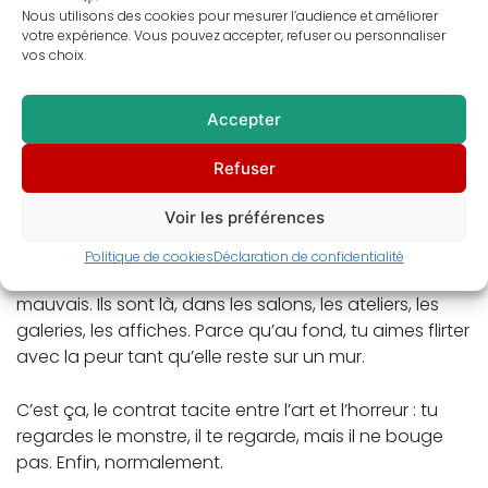
Nous utilisons des cookies pour mesurer l’audience et améliorer
votre expérience. Vous pouvez accepter, refuser ou personnaliser
vos choix.
Accepter
Refuser
🩸 Et aujourd’hui ?
Voir les préférences
Halloween ou pas, ils reviennent. Dans les films, les
Politique de cookies
Déclaration de confidentialité
séries, les peintures, les rêves — les bons comme les
mauvais. Ils sont là, dans les salons, les ateliers, les
galeries, les affiches. Parce qu’au fond, tu aimes flirter
avec la peur tant qu’elle reste sur un mur.
C’est ça, le contrat tacite entre l’art et l’horreur : tu
regardes le monstre, il te regarde, mais il ne bouge
pas. Enfin, normalement.