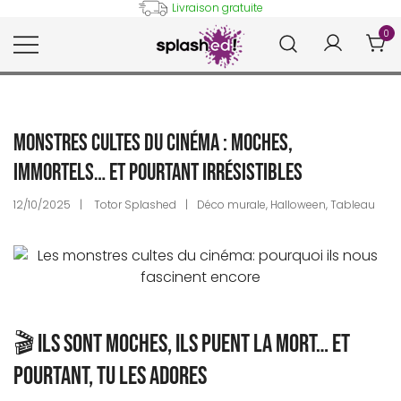
Skip
Livraison gratuite
to
0
content
Tableaux et posters déco en
Splashed!
peinture digitale
Monstres cultes du cinéma : moches,
immortels… et pourtant irrésistibles
12/10/2025
Totor Splashed
Déco murale
,
Halloween
,
Tableau
🎬 Ils sont moches, ils puent la mort… et
pourtant, tu les adores