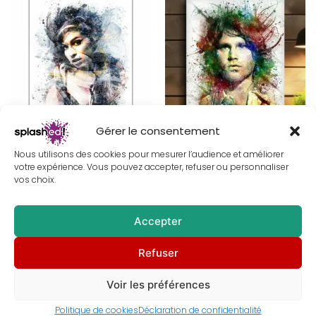
au
plus
ancien
Gérer le consentement
Tableau d’Amy Winehouse –
Tableau de Jim Morrison –
Peinture
Peinture digitale imprimée sur
Nous utilisons des cookies pour mesurer l’audience et améliorer
toile – Déco intérieure
votre expérience. Vous pouvez accepter, refuser ou personnaliser
À partir de
30,00
€
À partir de
30,00
€
vos choix.
Accepter
Refuser
Voir les préférences
Politique de cookies
Déclaration de confidentialité