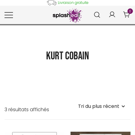
Skip
Livraison gratuite
to
0
content
Tableaux et posters déco en
Splashed!
peinture digitale
Kurt Cobain
Trié
3 résultats affichés
du
plus
récent