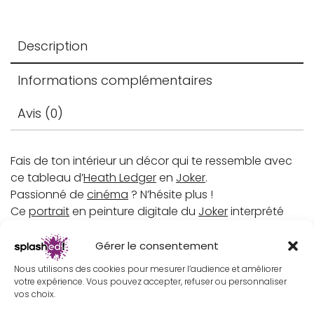
Description
Informations complémentaires
Avis (0)
Fais de ton intérieur un décor qui te ressemble avec
ce tableau d’
Heath Ledger
en
Joker
.
Passionné de
cinéma
? N’hésite plus !
Ce
portrait
en peinture digitale du
Joker
interprété
par
Heath Ledger
dans
Batman
– The Dark Knight
(2008 –
Christopher Nolan
) te comblera.
Gérer le consentement
Nous utilisons des cookies pour mesurer l’audience et améliorer
Batman
The Dark Knight
, le film
fantastique
qui a
votre expérience. Vous pouvez accepter, refuser ou personnaliser
vos choix.
donné à
Heath Ledger
sa stature d’
acteur
incontournable. Issu de l’univers de
Batman
chez DC