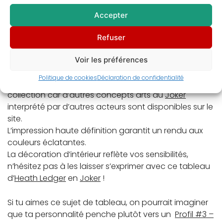
comics, le
Joker
est devenu la représentation ultime
Accepter
du méchant ! L’anti
super-héros
par excellence dans
le genre
fantastique
. Créé par Jerry Robinson, Bill
Refuser
Finger et
Bob Kane
, il apparaît initialement dans
o
Batman
n
1, au printemps 1940.
Voir les préférences
Politique de cookies
Déclaration de confidentialité
Cet objet de décoration est également un objet de
collection car d’autres concepts arts du
Joker
interprété par d’autres acteurs sont disponibles sur le
site.
L’impression haute définition garantit un rendu aux
couleurs éclatantes.
La décoration d’intérieur reflète vos sensibilités,
n’hésitez pas à les laisser s’exprimer avec ce tableau
d’
Heath Ledger
en
Joker
!
Si tu aimes ce sujet de tableau, on pourrait imaginer
que ta personnalité penche plutôt vers un
Profil #3 –