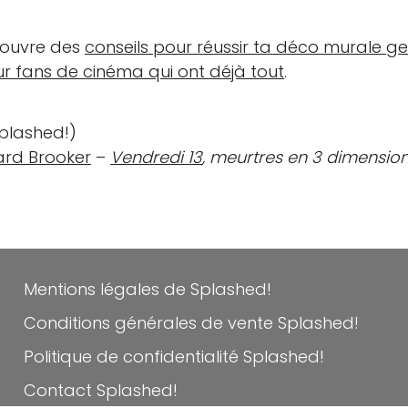
couvre des
conseils pour réussir ta déco murale g
r fans de cinéma qui ont déjà tout
.
Splashed!)
ard Brooker
–
Vendredi 13
, meurtres en 3 dimensio
Mentions légales de Splashed!
Conditions générales de vente Splashed!
Politique de confidentialité Splashed!
Contact Splashed!