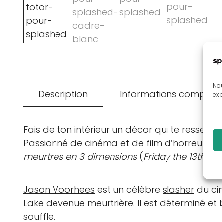
Nou
Description
Informations complém
exp
Fais de ton intérieur un décor qui te ressem
Passionné de
cinéma
et de film d’
horreur
? N
meurtres en 3 dimensions
(
Friday the 13th – P
Jason Voorhees
est un célèbre
slasher
du ci
Lake devenue meurtrière. Il est déterminé et 
souffle.