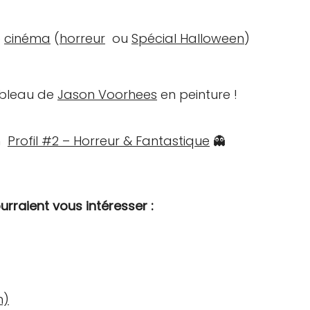
e
cinéma
(
horreur
ou
Spécial Halloween
)
tableau de
Jason Voorhees
en peinture !
un
Profil #2 – Horreur & Fantastique
👻
urraient vous intéresser :
n)