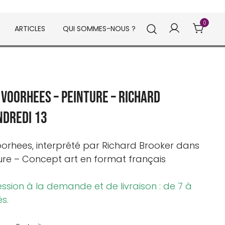
0
ARTICLES
QUI SOMMES-NOUS ?
 Voorhees – Peinture – Richard
ndredi 13
oorhees
, interprété par
Richard Brooker
dans
ure – Concept art en format français
ession à la demande et de livraison : de 7 à
és.