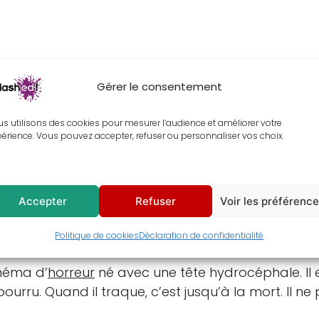
Gérer le consentement
s utilisons des cookies pour mesurer l’audience et améliorer votre
entaires
Avis (0)
érience. Vous pouvez accepter, refuser ou personnaliser vos choix.
ble avec ce tableau de
Jason Voorhees
en peinture
Accepter
Refuser
Voir les préférenc
’hésite plus ! Ce tableau de
Jason Voorhees
, inte
art 3
) réalisé par
Steve Miner
en 1982, te comblera.
Politique de cookies
Déclaration de confidentialité
néma d’
horreur
né avec une tête hydrocéphale. Il es
bourru. Quand il traque, c’est jusqu’à la mort. Il 