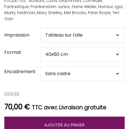
ÉTIQUETTES :
Acteurs
,
Cloris Leachman
,
Comédie
,
Fantastique
,
Frankenstein Junior
,
Gene Wilder
,
Horreur
,
Igor
,
Marty Feldman
,
Mary Shelley
,
Mel Brooks
,
Peter Boyle
,
Teri
Garr
Impression
Format
Encadrement
EFFACER
70,00
€
TTC avec Livraison gratuite
AJOUTER AU PANIER