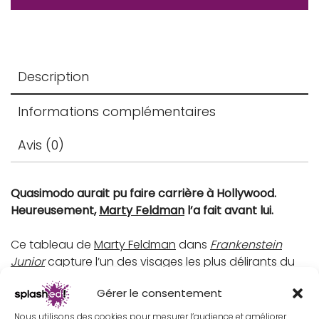
Description
Informations complémentaires
Avis (0)
Quasimodo aurait pu faire carrière à Hollywood.
Heureusement,
Marty Feldman
l’a fait avant lui.
Ce tableau de
Marty Feldman
dans
Frankenstein
Junior
capture l’un des visages les plus délirants du
cinéma comique : celui du bossu au regard en
Gérer le consentement
zigzag nommé
Igor
ou
Aigor
, selon les jours et les
bosses).
Nous utilisons des cookies pour mesurer l’audience et améliorer