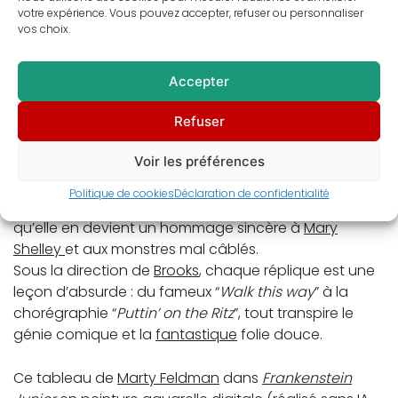
L’œil qui fuit ? C’est un choix artistique. La bosse qui
votre expérience. Vous pouvez accepter, refuser ou personnaliser
vos choix.
change de côté ? Un concept avant-gardiste.
Bref,
Aigor
, c’est la poésie du dérèglement corporel —
et l’âme du chef-d’œuvre de
Mel Brooks
,
Accepter
Frankenstein Junior
(
Young Frankenstein
, 1974).
Refuser
Tourné en noir et blanc pour mieux singer les films
Voir les préférences
d’
horreur
des années 1930, ce monument du rire
réunit
Gene Wilder
,
Teri Garr
,
Peter Boyle
et
Cloris
Politique de cookies
Déclaration de confidentialité
Leachman
, dans une
comédie
parodique si parfaite
qu’elle en devient un hommage sincère à
Mary
Shelley
et aux monstres mal câblés.
Sous la direction de
Brooks
, chaque réplique est une
leçon d’absurde : du fameux “
Walk this way
” à la
chorégraphie “
Puttin’ on the Ritz
”, tout transpire le
génie comique et la
fantastique
folie douce.
Ce tableau de
Marty Feldman
dans
Frankenstein