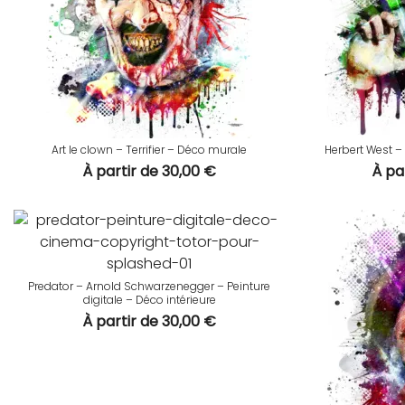
Art le clown – Terrifier – Déco murale
Herbert West 
À partir de
30,00
€
À pa
Predator – Arnold Schwarzenegger – Peinture
digitale – Déco intérieure
À partir de
30,00
€