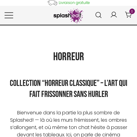
Skip
Livraison gratuite
to
0
content
Tableaux et posters déco en
Splashed!
peinture digitale
Horreur
Collection “Horreur Classique” – L’art qui
fait frissonner sans hurler
Bienvenue dans la partie la plus sombre de
Splashed! — là où les murs frémissent, les ombres
s’allongent, et où même ton chat hésite à passer
devant les tableaux. Ici, on parle de
cinéma