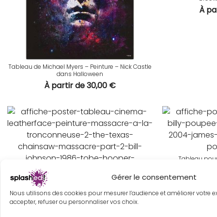
À pa
Tableau de Michael Myers – Peinture – Nick Castle
dans Halloween
À partir de
30,00
€
Tableau poupé
À pa
Gérer le consentement
Tableau de Leatherface – Peinture – Bill Johnson
À partir de
30,00
€
Nous utilisons des cookies pour mesurer l’audience et améliorer votre 
accepter, refuser ou personnaliser vos choix.