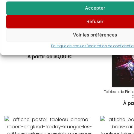
Accepter
Refuser
Voir les préférences
Tableau d’Hannibal Lecter – Peinture – Anthony
Politique de cookies
Déclaration de confidential
Hopkins
À partir de
30,00
€
Tableau de Pinhe
d
À pa